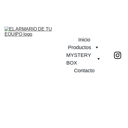
¡DESCUENTOS INCREÍBLES EN CAMISETAS DE FÚTBOL!         
PLAZO DE ENTREGA 20 DIAS!              ¡ENVÍO GRATIS A PARTIR 
DE 2 CAMISETAS!
Inicio
Productos
MYSTERY 
BOX
Contacto