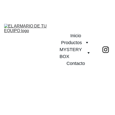
¡DESCUENTOS INCREÍBLES EN CAMISETAS DE FÚTBOL!         
PLAZO DE ENTREGA 20 DIAS!              ¡ENVÍO GRATIS A PARTIR 
DE 2 CAMISETAS!
Inicio
Productos
MYSTERY 
BOX
Contacto