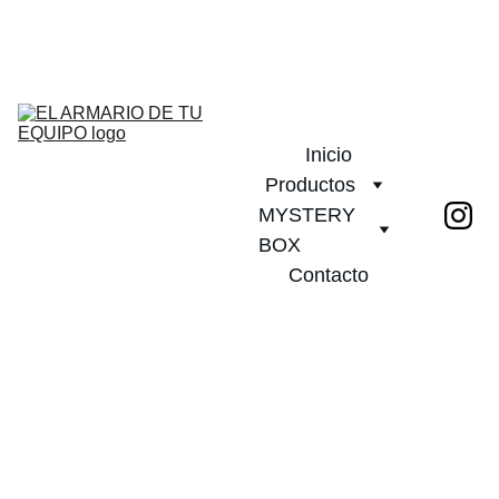
¡DESCUENTOS INCREÍBLES EN CAMISETAS DE FÚTBOL!         
PLAZO DE ENTREGA 20 DIAS!              ¡ENVÍO GRATIS A PARTIR 
DE 2 CAMISETAS!
Inicio
Productos
MYSTERY 
BOX
Contacto