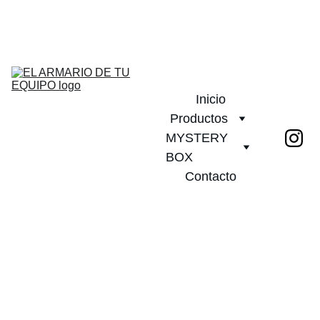
¡DESCUENTOS INCREÍBLES EN CAMISETAS DE FÚTBOL!         
PLAZO DE ENTREGA 20 DIAS!              ¡ENVÍO GRATIS A PARTIR 
DE 2 CAMISETAS!
Inicio
Productos
MYSTERY 
BOX
Contacto