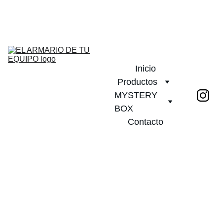
¡DESCUENTOS INCREÍBLES EN CAMISETAS DE FÚTBOL!         
PLAZO DE ENTREGA 20 DIAS!              ¡ENVÍO GRATIS A PARTIR 
DE 2 CAMISETAS!
Inicio
Productos
MYSTERY 
BOX
Contacto