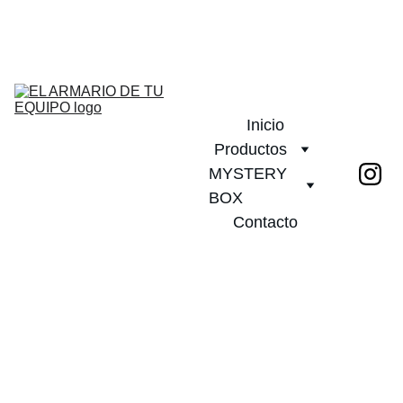
¡DESCUENTOS INCREÍBLES EN CAMISETAS DE FÚTBOL!         
PLAZO DE ENTREGA 20 DIAS!              ¡ENVÍO GRATIS A PARTIR 
DE 2 CAMISETAS!
Inicio
Productos
MYSTERY 
BOX
Contacto