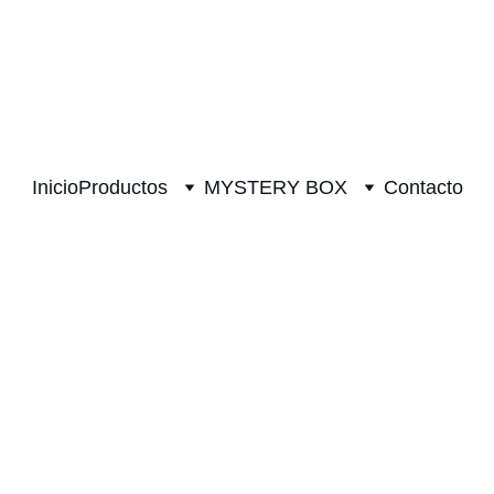
 DE FÚTBOL!         PLAZO DE ENTREGA 20 DIAS!              ¡E
Inicio
Productos
MYSTERY BOX
Contacto