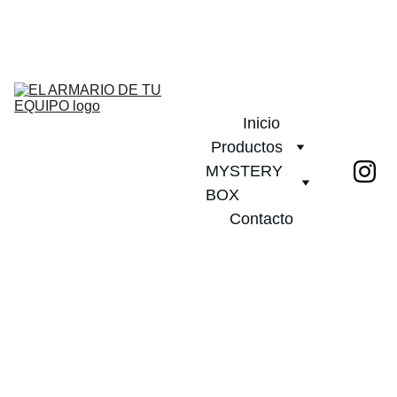
¡DESCUENTOS INCREÍBLES EN CAMISETAS DE FÚTBOL!         
PLAZO DE ENTREGA 20 DIAS!              ¡ENVÍO GRATIS A PARTIR 
DE 2 CAMISETAS!
Inicio
Productos
MYSTERY 
BOX
Contacto