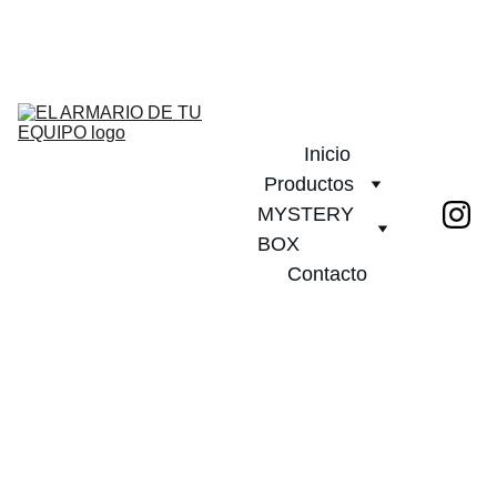
¡DESCUENTOS INCREÍBLES EN CAMISETAS DE FÚTBOL!         
PLAZO DE ENTREGA 20 DIAS!              ¡ENVÍO GRATIS A PARTIR 
DE 2 CAMISETAS!
Inicio
Productos
MYSTERY 
BOX
Contacto