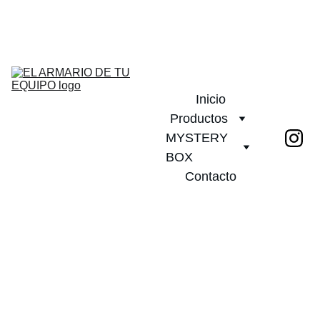
¡DESCUENTOS INCREÍBLES EN CAMISETAS DE FÚTBOL!         
PLAZO DE ENTREGA 20 DIAS!              ¡ENVÍO GRATIS A PARTIR 
DE 2 CAMISETAS!
Inicio
Productos
MYSTERY 
BOX
Contacto