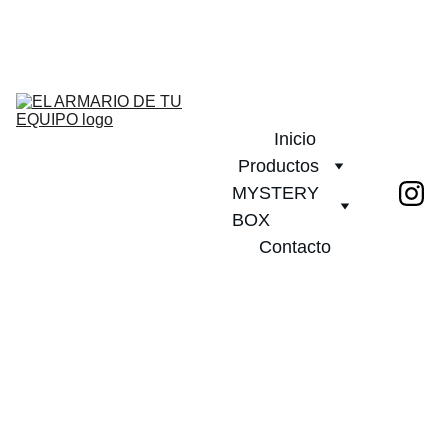
¡DESCUENTOS INCREÍBLES EN CAMISETAS DE FÚTBOL!         
PLAZO DE ENTREGA 20 DIAS!              ¡ENVÍO GRATIS A PARTIR 
DE 2 CAMISETAS!
Inicio
Productos
MYSTERY 
BOX
Contacto