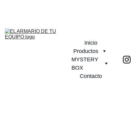
¡DESCUENTOS INCREÍBLES EN CAMISETAS DE FÚTBOL!         
PLAZO DE ENTREGA 20 DIAS!              ¡ENVÍO GRATIS A PARTIR 
DE 2 CAMISETAS!
Inicio
Productos
MYSTERY 
BOX
Contacto