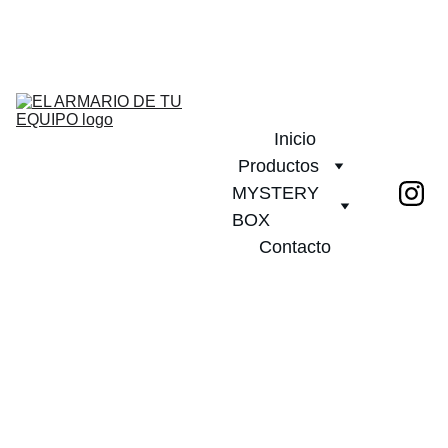
¡DESCUENTOS INCREÍBLES EN CAMISETAS DE FÚTBOL!         
PLAZO DE ENTREGA 20 DIAS!              ¡ENVÍO GRATIS A PARTIR 
DE 2 CAMISETAS!
Inicio
Productos
MYSTERY 
BOX
Contacto